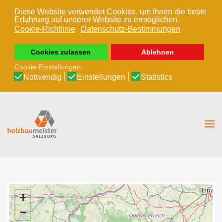
Diese Website verwendet Cookies, um Ihnen die beste
Erfahrung auf unserer Website zu ermöglichen.
Zum Hauptinhalt springen
Cookie-Richtlinie
Datenschutz-Bestimmungen
Cookies zulassen
Ablehnen
Cookie-Einstellungen:
Notwendig
Einstellungen
Statistics
+
−