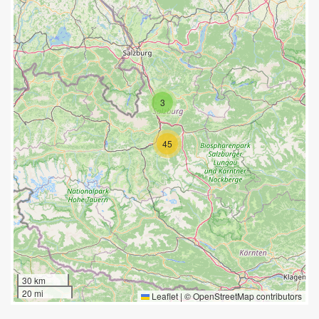
3
45
30 km
20 mi
Leaflet
|
©
OpenStreetMap
contributors