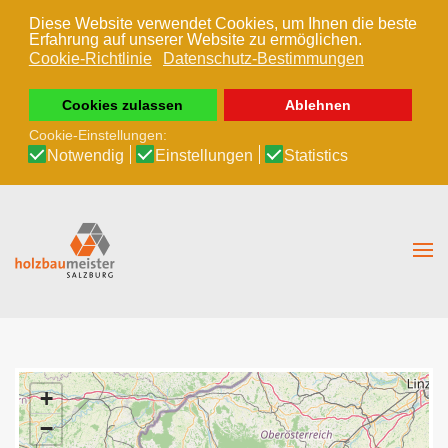
Diese Website verwendet Cookies, um Ihnen die beste
Erfahrung auf unserer Website zu ermöglichen.
Zum Hauptinhalt springen
Cookie-Richtlinie
Datenschutz-Bestimmungen
Cookies zulassen
Ablehnen
Cookie-Einstellungen:
Notwendig
Einstellungen
Statistics
+
−