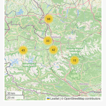
98
33
42
43
15
30 km
20 mi
Leaflet
|
©
OpenStreetMap
contributors