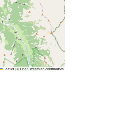
Leaflet
|
©
OpenStreetMap
contributors