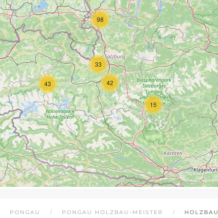
98
33
42
43
15
PONGAU
PONGAU HOLZBAU-MEISTER
HOLZBAU