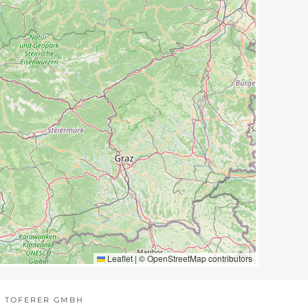
Leaflet
|
©
OpenStreetMap
contributors
 TOFERER GMBH