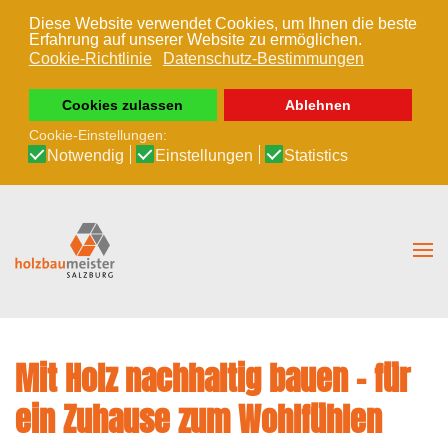
Diese Website verwendet Cookies, um Ihnen die beste
Erfahrung auf unserer Website zu ermöglichen.
Zum Hauptinhalt springen
Cookie-Richtlinie
Datenschutz-Bestimmungen
Cookies zulassen
Ablehnen
Cookie-Einstellungen:
Notwendig
Einstellungen
Statistics
Mit Holz nachhaltig bauen – für
ein Zuhause zum Wohlfühlen