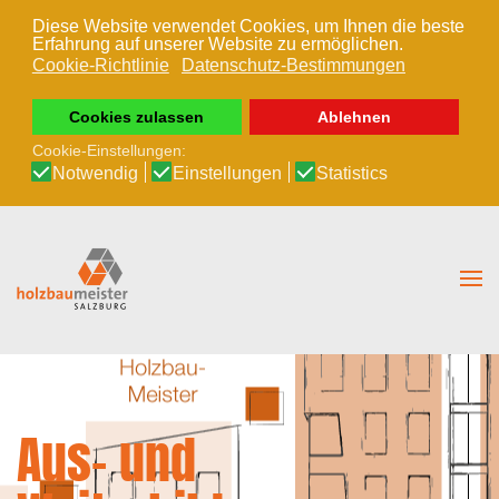
Diese Website verwendet Cookies, um Ihnen die beste
Erfahrung auf unserer Website zu ermöglichen.
Zum Hauptinhalt springen
Cookie-Richtlinie
Datenschutz-Bestimmungen
Cookies zulassen
Ablehnen
Cookie-Einstellungen:
Notwendig
Einstellungen
Statistics
Aus- und