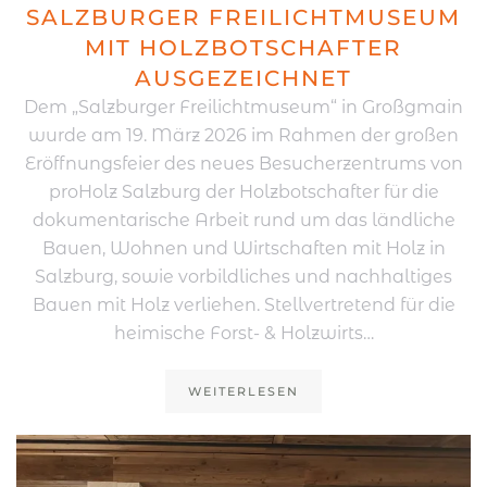
SALZBURGER FREILICHTMUSEUM
MIT HOLZBOTSCHAFTER
AUSGEZEICHNET
Dem „Salzburger Freilichtmuseum“ in Großgmain
wurde am 19. März 2026 im Rahmen der großen
Eröffnungsfeier des neues Besucherzentrums von
proHolz Salzburg der Holzbotschafter für die
dokumentarische Arbeit rund um das ländliche
Bauen, Wohnen und Wirtschaften mit Holz in
Salzburg, sowie vorbildliches und nachhaltiges
Bauen mit Holz verliehen. Stellvertretend für die
heimische Forst- & Holzwirts…
WEITERLESEN