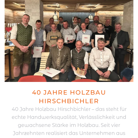
40 JAHRE HOLZBAU
HIRSCHBICHLER
40 Jahre Holzbau Hirschbichler – das steht für
echte Handwerksqualität, Verlässlichkeit und
gewachsene Stärke im Holzbau. Seit vier
Jahrzehnten realisiert das Unternehmen aus