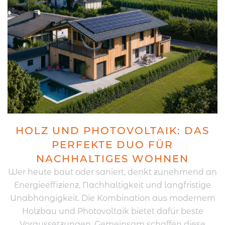
HOLZ UND PHOTOVOLTAIK: DAS
PERFEKTE DUO FÜR
NACHHALTIGES WOHNEN
Wer heute baut oder saniert, denkt zunehmend an
Energieeffizienz, Nachhaltigkeit und langfristige
Unabhängigkeit. Die Kombination aus modernem
Holzbau und Photovoltaik bietet dafür beste
Voraussetzungen. Gemeinsam schaffen diese