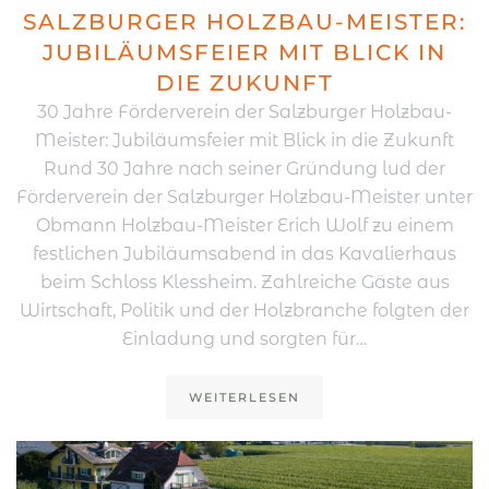
SALZBURGER HOLZBAU-MEISTER:
JUBILÄUMSFEIER MIT BLICK IN
DIE ZUKUNFT
30 Jahre Förderverein der Salzburger Holzbau-
Meister: Jubiläumsfeier mit Blick in die Zukunft
Rund 30 Jahre nach seiner Gründung lud der
Förderverein der Salzburger Holzbau-Meister unter
Obmann Holzbau-Meister Erich Wolf zu einem
festlichen Jubiläumsabend in das Kavalierhaus
beim Schloss Klessheim. Zahlreiche Gäste aus
Wirtschaft, Politik und der Holzbranche folgten der
Einladung und sorgten für…
WEITERLESEN