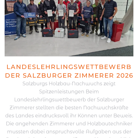
LANDESLEHRLINGSWETTBEWERB
DER SALZBURGER ZIMMERER 2026
Salzburgs Holzbau-Nachwuchs zeigt
Spitzenleistungen Beim
Landeslehrlingswettbewerb der Salzburger
Zimmerer stellten die besten Nachwuchskräfte
des Landes eindrucksvoll ihr Können unter Beweis.
Die angehenden Zimmerer und Holzbautechniker
mussten dabei anspruchsvolle Aufgaben aus der