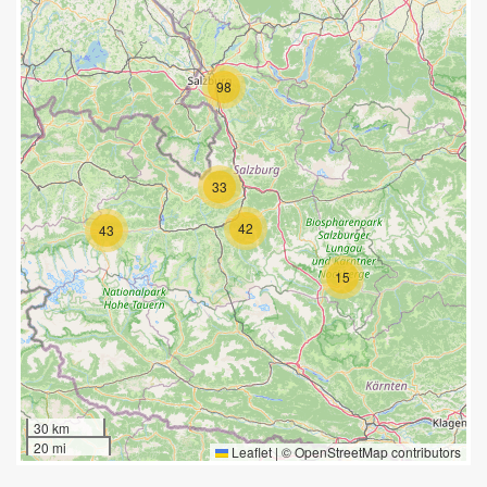
98
33
42
43
15
30 km
20 mi
Leaflet
|
©
OpenStreetMap
contributors