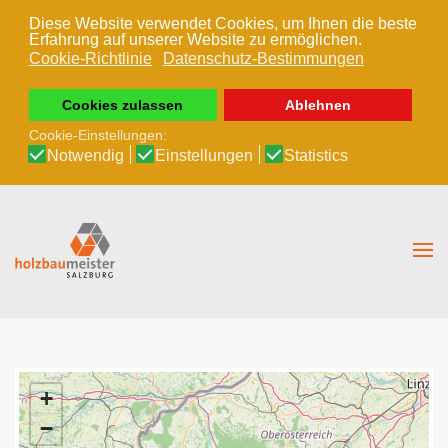
Diese Website verwendet Cookies, um Ihnen die beste
Erfahrung auf unserer Website zu ermöglichen.
Zum Hauptinhalt springen
Cookie-Richtlinie
Datenschutz-Bestimmungen
Cookies zulassen
Ablehnen
Cookie-Einstellungen:
Notwendig
Einstellungen
Statistics
+
−