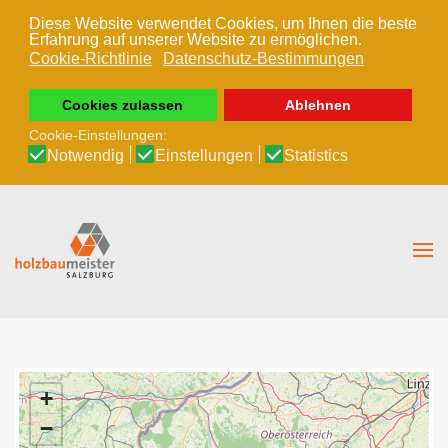
Diese Website verwendet Cookies, um Ihnen die beste
Erfahrung auf unserer Website zu ermöglichen.
Zum Hauptinhalt springen
Cookie-Richtlinie
Datenschutz-Bestimmungen
Cookies zulassen
Ablehnen
Cookie-Einstellungen:
Notwendig
Einstellungen
Statistics
+
−