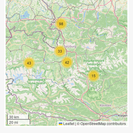
98
33
42
43
15
30 km
20 mi
Leaflet
|
©
OpenStreetMap
contributors