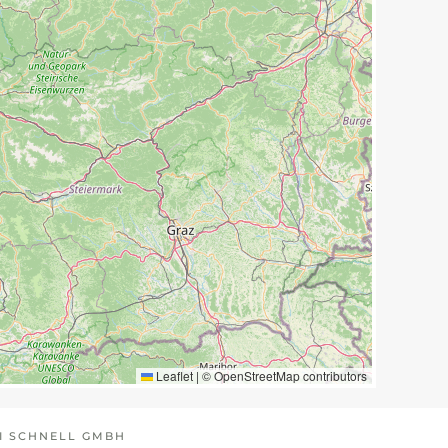
Leaflet
|
©
OpenStreetMap
contributors
I SCHNELL GMBH