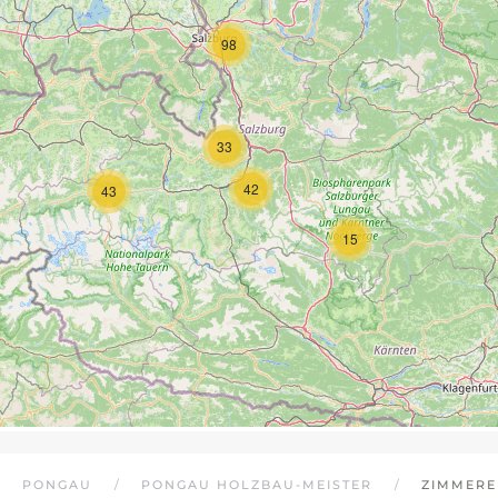
98
33
42
43
15
PONGAU
PONGAU HOLZBAU-MEISTER
ZIMMERE