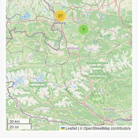
27
7
30 km
20 mi
Leaflet
|
©
OpenStreetMap
contributors