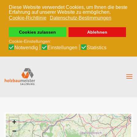
Diese Website verwendet Cookies, um Ihnen die beste
Erfahrung auf unserer Website zu ermöglichen.
Zum Hauptinhalt springen
Cookie-Richtlinie
Datenschutz-Bestimmungen
Cookies zulassen
Ablehnen
Cookie-Einstellungen:
Notwendig
Einstellungen
Statistics
+
−