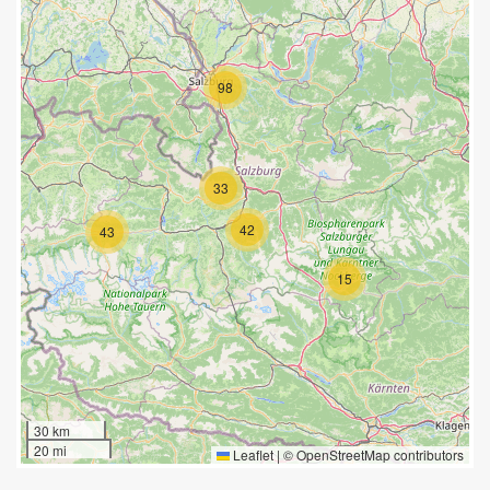
98
33
42
43
15
30 km
20 mi
Leaflet
|
©
OpenStreetMap
contributors