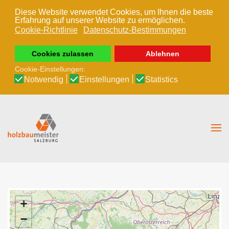
Diese Website verwendet Cookies, um Ihnen die beste
Erfahrung auf unserer Website zu ermöglichen.
Zum Hauptinhalt springen
Cookie-Richtlinie
Datenschutz-Bestimmungen
Cookies zulassen
Ablehnen
Cookie-Einstellungen:
Notwendig
Einstellungen
Statistics
+
−