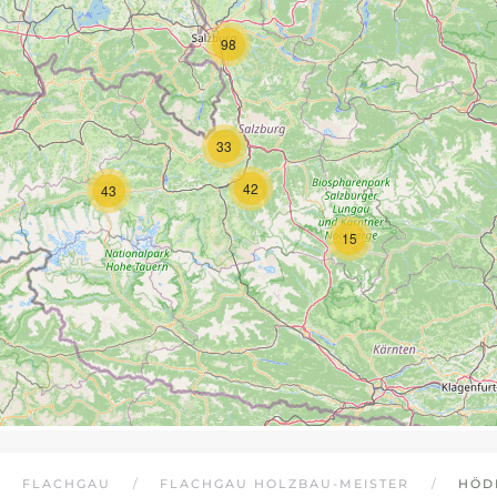
98
33
42
43
15
FLACHGAU
FLACHGAU HOLZBAU-MEISTER
HÖD