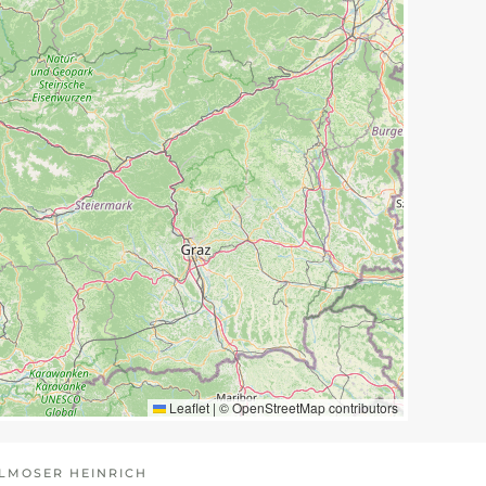
Leaflet
|
©
OpenStreetMap
contributors
LMOSER HEINRICH