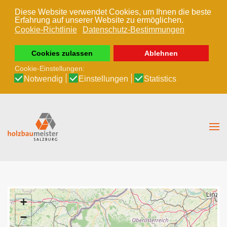
Diese Website verwendet Cookies, um Ihnen die beste
Erfahrung auf unserer Website zu ermöglichen.
Zum Hauptinhalt springen
Cookie-Richtlinie
Datenschutz-Bestimmungen
Cookies zulassen
Ablehnen
Cookie-Einstellungen:
Notwendig
Einstellungen
Statistics
+
−