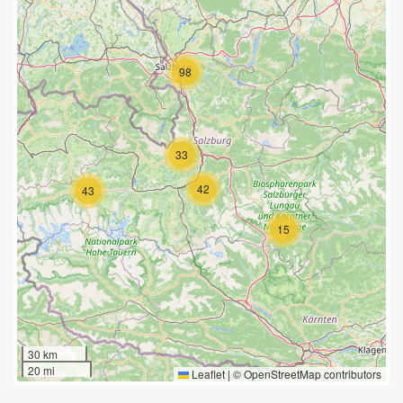
98
33
42
43
15
30 km
20 mi
Leaflet
|
©
OpenStreetMap
contributors