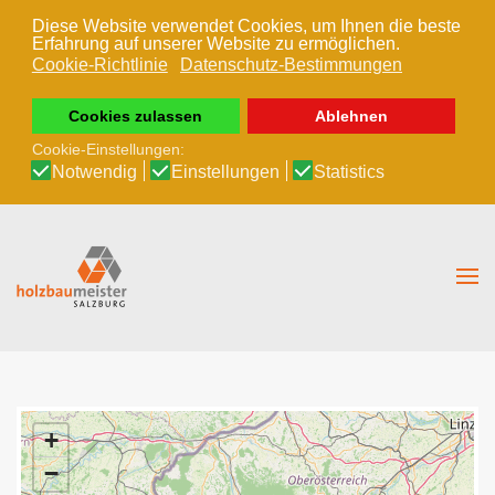
Diese Website verwendet Cookies, um Ihnen die beste
Erfahrung auf unserer Website zu ermöglichen.
Zum Hauptinhalt springen
Cookie-Richtlinie
Datenschutz-Bestimmungen
Cookies zulassen
Ablehnen
Cookie-Einstellungen:
Notwendig
Einstellungen
Statistics
+
−