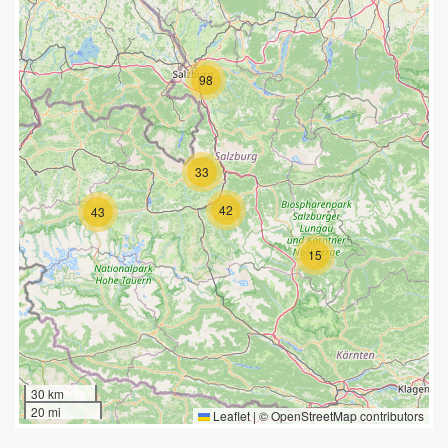
98
33
42
43
15
30 km
20 mi
Leaflet
|
©
OpenStreetMap
contributors