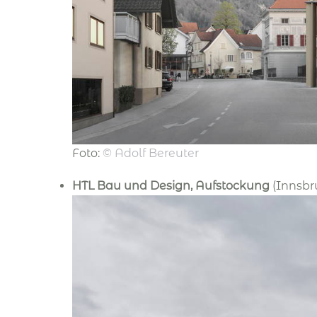
Foto:
©
Adolf Bereuter
HTL Bau und Design, Aufstockung
(Innsbr