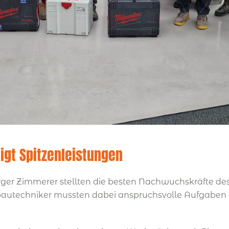
gt Spitzenleistungen
er Zimmerer stellten die besten Nachwuchskräfte des
utechniker mussten dabei anspruchsvolle Aufgaben au