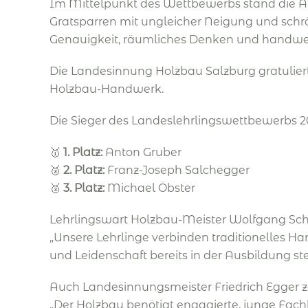
Im Mittelpunkt des Wettbewerbs stand die A
Gratsparren mit ungleicher Neigung und schr
Genauigkeit, räumliches Denken und handwerk
Die Landesinnung Holzbau Salzburg gratulier
Holzbau-Handwerk.
Die Sieger des Landeslehrlingswettbewerbs 2
🥇
1. Platz:
Anton Gruber
🥈
2. Platz:
Franz-Joseph Salchegger
🥉
3. Platz:
Michael Öbster
Lehrlingswart Holzbau-Meister Wolfgang Schl
„Unsere Lehrlinge verbinden traditionelles Ha
und Leidenschaft bereits in der Ausbildung ste
Auch Landesinnungsmeister Friedrich Egger z
„Der Holzbau benötigt engagierte, junge Fachkr