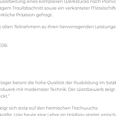
usarbeitung eines komplexen Werkstücks nach Planvor
ägem Traufabschnitt sowie ein verkanteter Mittelschif
liche Präzision gefragt.
t allen Teilnehmern zu ihren hervorragenden Leistun
026:
ager betont die hohe Qualität der Ausbildung im Salz
ndwerk mit modernster Technik. Der Wettbewerb zeigt e
ckt.“
eigt sich stolz auf den heimischen Nachwuchs:
äfte. Wer heute eine Lehre im Holzbau startet, entsche