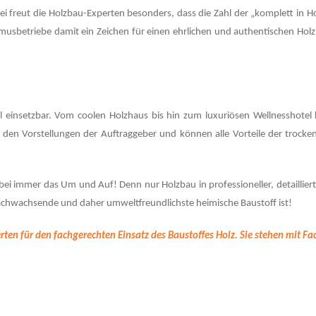
ei freut die Holzbau-Experten besonders, dass die Zahl der „komplett in
smusbetriebe damit ein Zeichen für einen ehrlichen und authentischen Hol
l einsetzbar. Vom coolen Holzhaus bis hin zum luxuriösen Wellnesshotel 
ch den Vorstellungen der Auftraggeber und können alle Vorteile der troc
abei immer das Um und Auf! Denn nur Holzbau in professioneller, detaillie
chwachsende und daher umweltfreundlichste heimische Baustoff ist!
en für den fachgerechten Einsatz des Baustoffes Holz. Sie stehen mit F
!