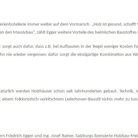
Ferienhotellerie immer weiter auf dem Vormarsch. „Holz ist gesund, schafft
en den Massivbau“, zählt Egger weitere Vorteile des heimischen Baustoffes 
 sorgt auch dafür, dass z.B. bei Aufbauten in der Regel
weniger Kosten f
 ihn nie wieder vergessen: dafür sorgt die einzigartige Kombination au
 Natürlich werden Holzhäuser schon seit Jahrhunderten gebaut. Technik,
einem folkloristisch-verkitschtem Lederhosen-Baustil nichts mehr zu tun.
chern Friedrich Egger und Ing. Josef Rainer. Salzburgs lizensierte Holzbau-M