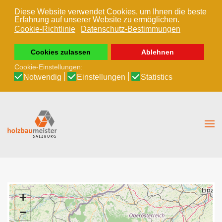
Diese Website verwendet Cookies, um Ihnen die beste
Erfahrung auf unserer Website zu ermöglichen.
Zum Hauptinhalt springen
Cookie-Richtlinie
Datenschutz-Bestimmungen
Cookies zulassen
Ablehnen
Cookie-Einstellungen:
Notwendig
Einstellungen
Statistics
+
−