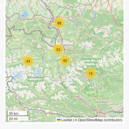
98
33
42
43
15
30 km
20 mi
Leaflet
|
©
OpenStreetMap
contributors