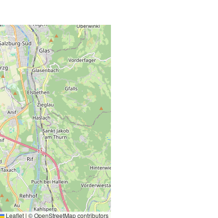
Leaflet
|
©
OpenStreetMap
contributors