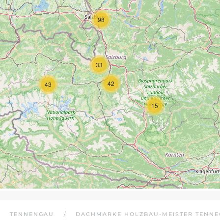
98
33
42
43
15
TENNENGAU
DACHMARKE HOLZBAU-MEISTER TENN