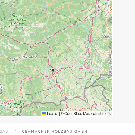
Leaflet
|
©
OpenStreetMap
contributors
EGAU
GEHMACHER HOLZBAU GMBH