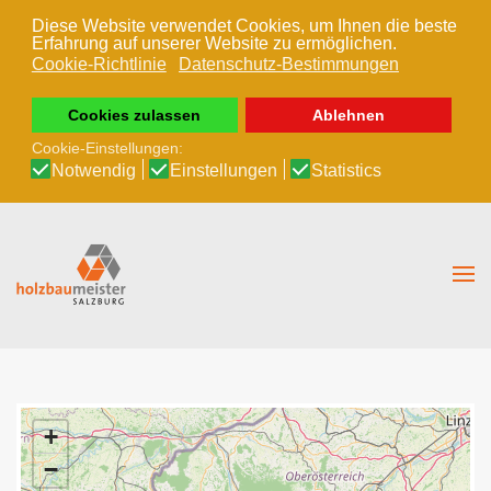
Diese Website verwendet Cookies, um Ihnen die beste
Erfahrung auf unserer Website zu ermöglichen.
Zum Hauptinhalt springen
Cookie-Richtlinie
Datenschutz-Bestimmungen
Cookies zulassen
Ablehnen
Cookie-Einstellungen:
Notwendig
Einstellungen
Statistics
+
−