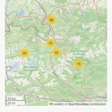
98
33
42
43
15
30 km
20 mi
Leaflet
|
©
OpenStreetMap
contributors