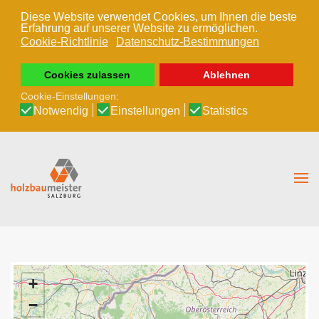
Diese Website verwendet Cookies, um Ihnen die beste
Erfahrung auf unserer Website zu ermöglichen.
Zum Hauptinhalt springen
Cookie-Richtlinie
Datenschutz-Bestimmungen
Cookies zulassen
Ablehnen
Cookie-Einstellungen:
Notwendig
Einstellungen
Statistics
+
−