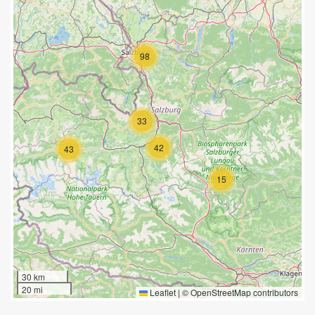
98
33
42
43
15
30 km
20 mi
Leaflet
|
©
OpenStreetMap
contributors