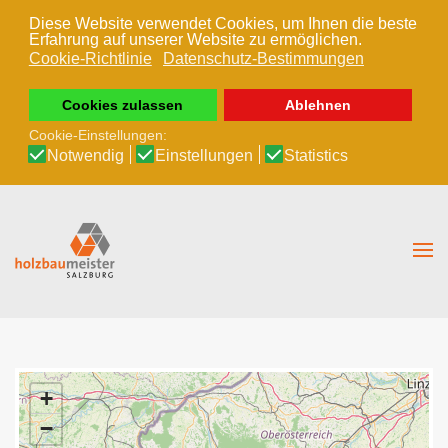
Diese Website verwendet Cookies, um Ihnen die beste
Erfahrung auf unserer Website zu ermöglichen.
Zum Hauptinhalt springen
Cookie-Richtlinie
Datenschutz-Bestimmungen
Cookies zulassen
Ablehnen
Cookie-Einstellungen:
Notwendig
Einstellungen
Statistics
+
−