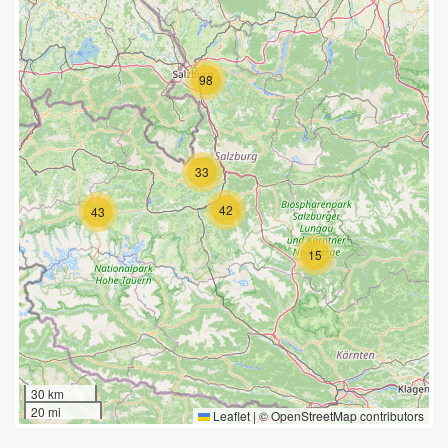
98
33
42
43
15
30 km
20 mi
Leaflet
|
©
OpenStreetMap
contributors