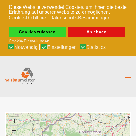
Diese Website verwendet Cookies, um Ihnen die beste
Erfahrung auf unserer Website zu ermöglichen.
Zum Hauptinhalt springen
Cookie-Richtlinie
Datenschutz-Bestimmungen
Cookies zulassen
Ablehnen
Cookie-Einstellungen:
Notwendig
Einstellungen
Statistics
+
−