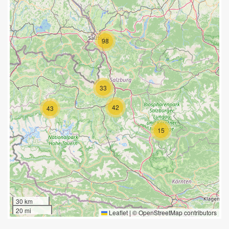
98
33
42
43
15
30 km
20 mi
Leaflet
|
©
OpenStreetMap
contributors