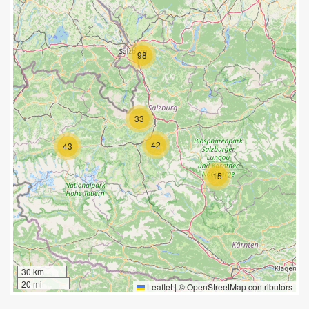
98
33
42
43
15
30 km
20 mi
Leaflet
|
©
OpenStreetMap
contributors