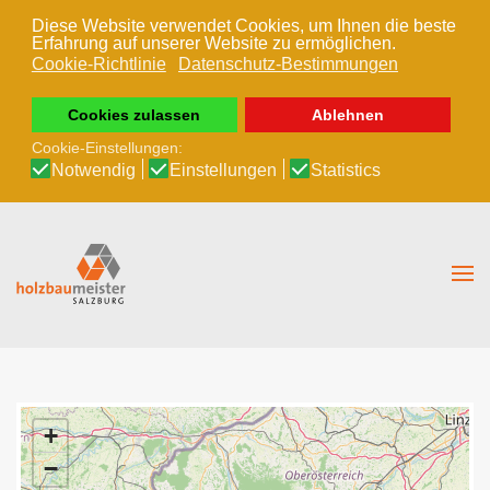
Diese Website verwendet Cookies, um Ihnen die beste
Erfahrung auf unserer Website zu ermöglichen.
Zum Hauptinhalt springen
Cookie-Richtlinie
Datenschutz-Bestimmungen
Cookies zulassen
Ablehnen
Cookie-Einstellungen:
Notwendig
Einstellungen
Statistics
+
−