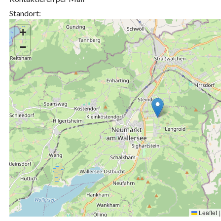
Standort:
+
−
Leaflet
|