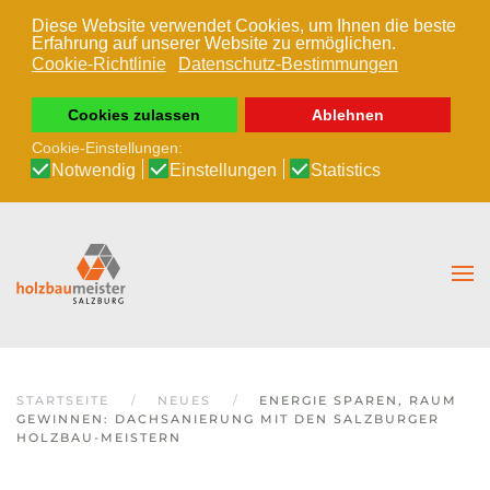
Diese Website verwendet Cookies, um Ihnen die beste
Erfahrung auf unserer Website zu ermöglichen.
Zum Hauptinhalt springen
Cookie-Richtlinie
Datenschutz-Bestimmungen
Cookies zulassen
Ablehnen
Cookie-Einstellungen:
Notwendig
Einstellungen
Statistics
STARTSEITE
NEUES
ENERGIE SPAREN, RAUM
GEWINNEN: DACHSANIERUNG MIT DEN SALZBURGER
HOLZBAU-MEISTERN