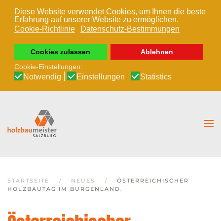
Diese Website verwendet Cookies, um Ihnen die beste
Erfahrung auf unserer Website zu ermöglichen.
Zum Hauptinhalt springen
Cookie-Richtlinie
Datenschutz-Bestimmungen
Cookies zulassen
Ablehnen
Cookie-Einstellungen:
Notwendig
Einstellungen
Statistics
STARTSEITE
NEUES
ÖSTERREICHISCHER
HOLZBAUTAG IM BURGENLAND.