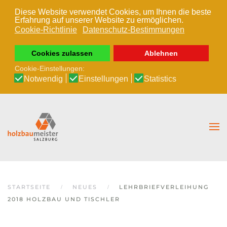
Diese Website verwendet Cookies, um Ihnen die beste
Erfahrung auf unserer Website zu ermöglichen.
Zum Hauptinhalt springen
Cookie-Richtlinie
Datenschutz-Bestimmungen
Cookies zulassen
Ablehnen
Cookie-Einstellungen:
Notwendig
Einstellungen
Statistics
STARTSEITE
NEUES
LEHRBRIEFVERLEIHUNG
2018 HOLZBAU UND TISCHLER