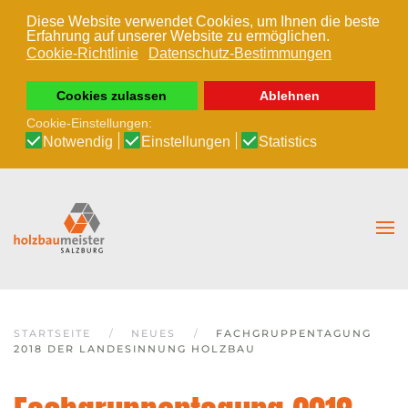
Diese Website verwendet Cookies, um Ihnen die beste
Erfahrung auf unserer Website zu ermöglichen.
Zum Hauptinhalt springen
Cookie-Richtlinie
Datenschutz-Bestimmungen
Cookies zulassen
Ablehnen
Cookie-Einstellungen:
Notwendig
Einstellungen
Statistics
STARTSEITE
NEUES
FACHGRUPPENTAGUNG
2018 DER LANDESINNUNG HOLZBAU