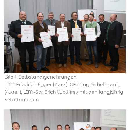
Bild 1: Selbständigenehrungen
LIM Friedrich Egger (2.v.re.), GF Mag. Scheliessnig
(4.v.re.)), LIM-Stv. Erich Wolf (re.) mit den langjährig
Selbständigen