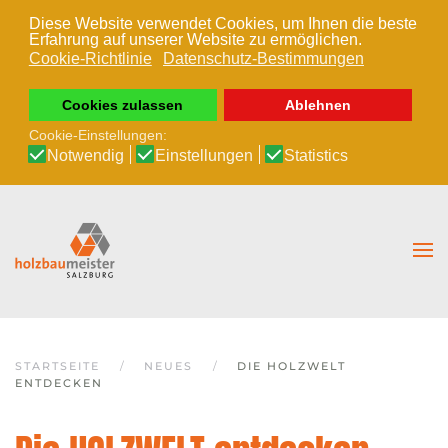
Diese Website verwendet Cookies, um Ihnen die beste
Erfahrung auf unserer Website zu ermöglichen.
Zum Hauptinhalt springen
Cookie-Richtlinie
Datenschutz-Bestimmungen
Cookies zulassen
Ablehnen
Cookie-Einstellungen:
Notwendig
Einstellungen
Statistics
STARTSEITE
NEUES
DIE HOLZWELT
ENTDECKEN