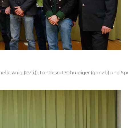
eliessnig (2.v.li.)), Landesrat Schwaiger (ganz li) und 