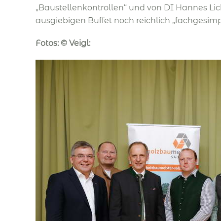
„Baustellenkontrollen“ und von DI Hannes L
ausgiebigen Buffet noch reichlich „fachgesimp
Fotos: © Veigl: