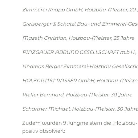
Zimmerei Knapp GmbH
,
Holzbau-Meister
, 20
Greisberger & Schatzl Bau- und Zimmerei-Gese
Mazeth Christian
,
Holzbau-Meister
, 25 Jahre
PINZGAUER ABBUND GESELLSCHAFT m.b.H.
,
Andreas Berger Zimmerei-Holzbau Gesellschaf
HOLZARTIST RASSER GmbH
,
Holzbau-Meiste
Pfeffer Bernhard
,
Holzbau-Meister
, 30 Jahre
Schartner Michael
,
Holzbau-Meister
, 30 Jahr
Zudem wurden 9 Jungmeistern die „Holzbau-M
positiv absolviert: