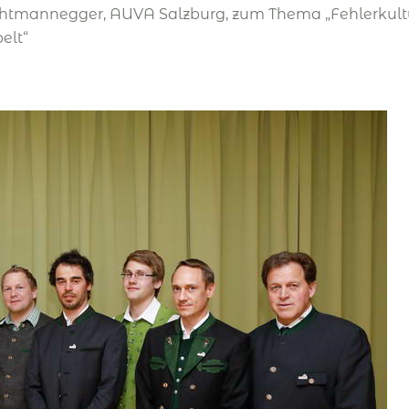
ichtmannegger, AUVA Salzburg, zum Thema „Fehlerkul
elt“