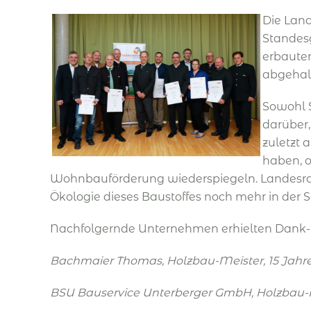
Die Land
Standesg
erbauten
abgehal
Sowohl S
darüber,
zuletzt 
haben, o
Wohnbauförderung wiederspiegeln. Landesrat S
Ökologie dieses Baustoffes noch mehr in der
Nachfolgernde Unternehmen erhielten Dank- 
Bachmaier Thomas, Holzbau-Meister, 15 Jahr
BSU Bauservice Unterberger GmbH, Holzbau-