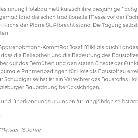
esinnung Holzbau hielt kürzlich ihre diesjährige Fachg
emäß fand die schon traditionelle Messe vor der Fac
 Kirche der Pfarre St. Albrecht stand. Die Tagung sel
ten.
partenobmann-KommRat Josef Mikl als auch Landesrat 
 dass die Beliebtheit und die Bedeutung des Baustoffes H
aber auf das Bemühen und den steten Einsatz der Funkt
ptimale Rahmenbedingen für Holz als Baustoff zu erreic
chwaiger selbst ist ein Verfechter des Baustoffes Ho
 Salzburger Bauordnung berücksichtigen.
und Anerkennungsurkunden für langjährige selbständi
e
Meister
, 15 Jahre