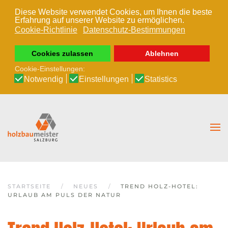
Diese Website verwendet Cookies, um Ihnen die beste
Erfahrung auf unserer Website zu ermöglichen.
Zum Hauptinhalt springen
Cookie-Richtlinie
Datenschutz-Bestimmungen
Cookies zulassen
Ablehnen
Cookie-Einstellungen:
Notwendig
Einstellungen
Statistics
STARTSEITE
NEUES
TREND HOLZ-HOTEL:
URLAUB AM PULS DER NATUR