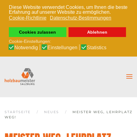
Diese Website verwendet Cookies, um Ihnen die beste
Erfahrung auf unserer Website zu ermöglichen.
Zum Hauptinhalt springen
Cookie-Richtlinie
Datenschutz-Bestimmungen
Cookies zulassen
Ablehnen
Cookie-Einstellungen:
Notwendig
Einstellungen
Statistics
STARTSEITE
NEUES
MEISTER WEG, LEHRPLATZ
WEG!