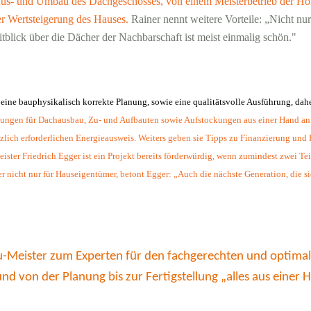
r Aus- und Umbau des Dachgeschosses, von einem Meisterbetrieb der Holz
er Wertsteigerung des Hauses.
Rainer nennt weitere Vorteile: „Nicht n
tblick über die Dächer der Nachbarschaft ist meist einmalig schön."
 eine bauphysikalisch korrekte Planung, sowie eine qualitätsvolle Ausführung, dah
ungen für Dachausbau, Zu- und Aufbauten sowie Aufstockungen aus einer Hand an. S
ich erforderlichen Energieausweis. Weiters geben sie Tipps zu Finanzierung und
ster Friedrich Egger ist ein Projekt bereits förderwürdig, wenn zumindest zwei Te
er nicht nur für Hauseigentümer, betont Egger: „Auch die nächste Generation, die
Meister zum Experten für den fachgerechten und optimalen 
d von der Planung bis zur Fertigstellung „alles aus einer H