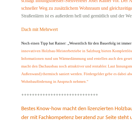
schlägt Innungsmeister-Stellverteter Josef Rainer vor. De
schneller Weg zu zusätzlichem Wohnraum und gleichzeitig
Straßenlärm ist es außerdem hell und gemütlich und der Wei
Dach mit Mehrwert
Noch einen Tipp hat Rainer: „Wesentlich für den Bauerfolg ist immer
innovativen Holzbau-Meisterbetriebe in Salzburg bieten Komplettlös
Informationen rund um Wärmedämmung und erstellen auch den gesetzl
macht den Dachausbau noch attraktiver und rentabler. Laut Innungsmei
Außenwand) thermisch saniert werden. Fördergelder gebe es dabei ab
Wohnbauförderung in Anspruch nehmen.“
+++++++++++++++++++++++++++++
Bestes Know-how macht den lizenzierten Holzbau-
der mit Fachkompetenz beratend zur Seite steht un