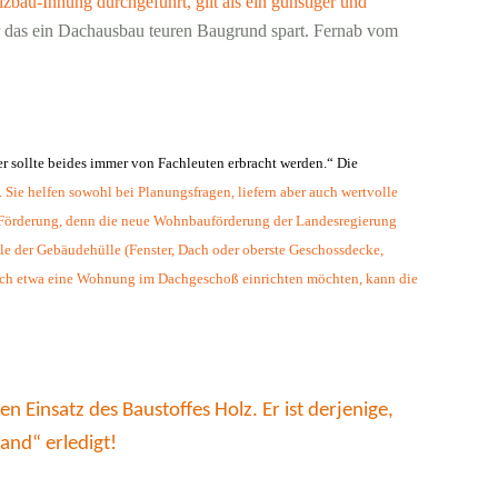
bau-Innung durchgeführt, gilt als ein günstiger und
ur das ein Dachausbau teuren Baugrund spart. Fernab vom
er sollte beides immer von Fachleuten erbracht werden.“ Die
ie helfen sowohl bei Planungsfragen, liefern aber auch wertvolle
 Förderung, denn die neue Wohnbauförderung der Landesregierung
ile der Gebäudehülle (Fenster, Dach oder oberste Geschossdecke,
 sich etwa eine Wohnung im Dachgeschoß einrichten möchten, kann die
Einsatz des Baustoffes Holz. Er ist derjenige,
and“ erledigt!