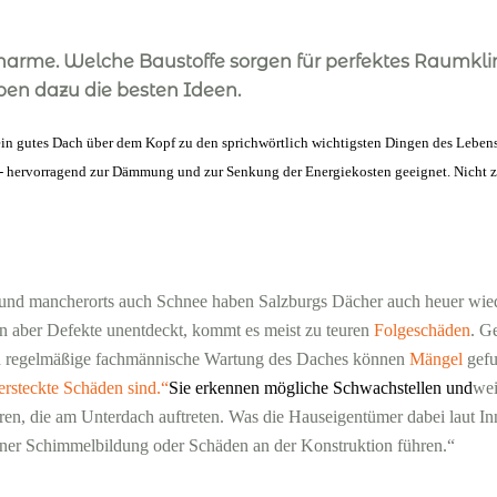
arme. Welche Baustoffe sorgen für perfektes Raumkli
en dazu die besten Ideen.
ein gutes Dach über dem Kopf zu den sprichwörtlich wichtigsten Dingen des Leben
- hervorragend zur Dämmung und zur Senkung der Energiekosten geeignet. Nicht zu 
 und mancherorts auch Schnee haben Salzburgs Dächer auch heuer wieder
en aber Defekte unentdeckt, kommt es meist zu teuren
Folgeschäden
. G
ch regelmäßige fachmännische Wartung des Daches können
Mängel
gefu
rsteckte Schäden sind.“
Sie erkennen mögliche Schwachstellen und
wei
n, die am Unterdach auftreten. Was die Hauseigentümer dabei laut Inn
einer Schimmelbildung oder Schäden an der Konstruktion führen.“