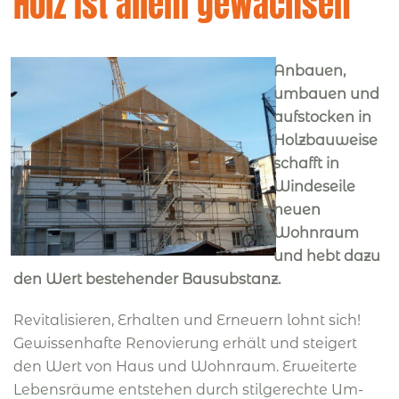
Holz ist allem gewachsen
Anbauen,
umbauen und
aufstocken in
Holzbauweise
schafft in
Windeseile
neuen
Wohnraum
und hebt dazu
den Wert bestehender Bausubstanz.
Revitalisieren, Erhalten und Erneuern lohnt sich!
Gewissenhafte Renovierung erhält und steigert
den Wert von Haus und Wohnraum. Erweiterte
Lebensräume entstehen durch stilgerechte Um-