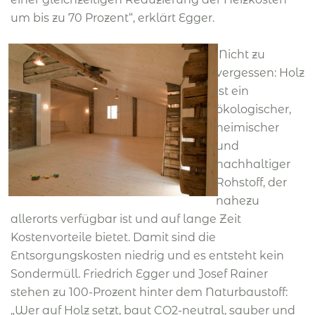
um bis zu 70 Prozent“, erklärt Egger.
Nicht zu
vergessen: Holz
ist ein
ökologischer,
heimischer
und
nachhaltiger
Rohstoff, der
nahezu
allerorts verfügbar ist und auf lange Zeit
Kostenvorteile bietet. Damit sind die
Entsorgungskosten niedrig und es entsteht kein
Sondermüll. Friedrich Egger und Josef Rainer
stehen zu 100-Prozent hinter dem Naturbaustoff:
„Wer auf Holz setzt, baut CO2-neutral, sauber und