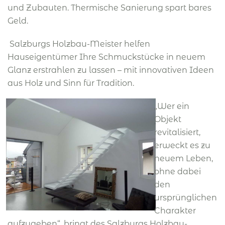
und Zubauten. Thermische Sanierung spart bares
Geld.
Salzburgs Holzbau-Meister helfen
Hauseigentümer Ihre Schmuckstücke in neuem
Glanz erstrahlen zu lassen – mit innovativen Ideen
aus Holz und Sinn für Tradition.
„Wer ein
Objekt
revitalisiert,
erweckt es zu
neuem Leben,
ohne dabei
den
ursprünglichen
Charakter
aufzugeben“, bringt des Salzburgs Holzbau-