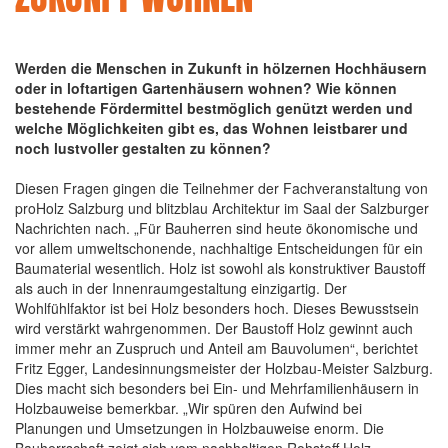
Werden die Menschen in Zukunft in hölzernen Hochhäusern
oder in loftartigen Gartenhäusern wohnen? Wie können
bestehende Fördermittel bestmöglich genützt werden und
welche Möglichkeiten gibt es, das Wohnen leistbarer und
noch lustvoller gestalten zu können?
Diesen Fragen gingen die Teilnehmer der Fachveranstaltung von
proHolz Salzburg und blitzblau Architektur im Saal der Salzburger
Nachrichten nach. „Für Bauherren sind heute ökonomische und
vor allem umweltschonende, nachhaltige Entscheidungen für ein
Baumaterial wesentlich. Holz ist sowohl als konstruktiver Baustoff
als auch in der Innenraumgestaltung einzigartig. Der
Wohlfühlfaktor ist bei Holz besonders hoch. Dieses Bewusstsein
wird verstärkt wahrgenommen. Der Baustoff Holz gewinnt auch
immer mehr an Zuspruch und Anteil am Bauvolumen“, berichtet
Fritz Egger, Landesinnungsmeister der Holzbau-Meister Salzburg.
Dies macht sich besonders bei Ein- und Mehrfamilienhäusern in
Holzbauweise bemerkbar. „Wir spüren den Aufwind bei
Planungen und Umsetzungen in Holzbauweise enorm. Die
Bauherrschaft zeigt sich vom nachhaltigen Rohstoff Holz