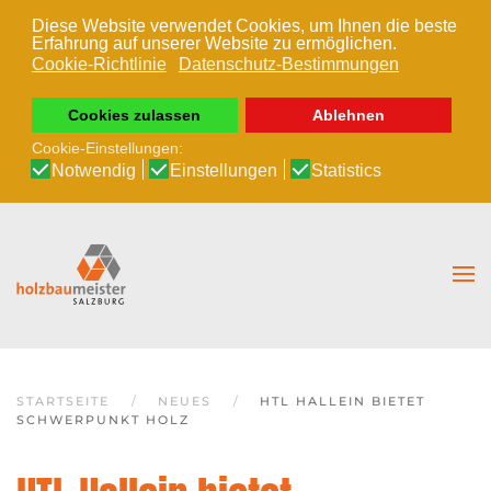
Diese Website verwendet Cookies, um Ihnen die beste
Erfahrung auf unserer Website zu ermöglichen.
Zum Hauptinhalt springen
Cookie-Richtlinie
Datenschutz-Bestimmungen
Cookies zulassen
Ablehnen
Cookie-Einstellungen:
Notwendig
Einstellungen
Statistics
STARTSEITE
NEUES
HTL HALLEIN BIETET
SCHWERPUNKT HOLZ