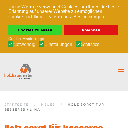
Diese Website verwendet Cookies, um Ihnen die beste
Erfahrung auf unserer Website zu ermöglichen.
Zum Hauptinhalt springen
Cookie-Richtlinie
Datenschutz-Bestimmungen
Cookies zulassen
Ablehnen
Cookie-Einstellungen:
Notwendig
Einstellungen
Statistics
STARTSEITE
NEUES
HOLZ SORGT FÜR
BESSERES KLIMA