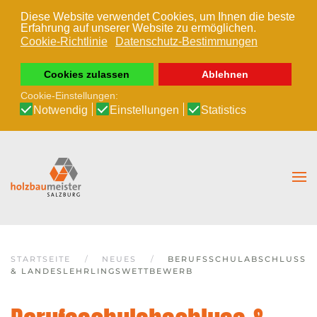
Diese Website verwendet Cookies, um Ihnen die beste
Erfahrung auf unserer Website zu ermöglichen.
Zum Hauptinhalt springen
Cookie-Richtlinie
Datenschutz-Bestimmungen
Cookies zulassen
Ablehnen
Cookie-Einstellungen:
Notwendig
Einstellungen
Statistics
STARTSEITE
NEUES
BERUFSSCHULABSCHLUSS
& LANDESLEHRLINGSWETTBEWERB