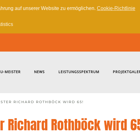
hrung auf unserer Website zu ermöglichen.
Cookie-Richtlinie
tistics
U-MEISTER
NEWS
LEISTUNGSSPEKTRUM
PROJEKTGALE
STER RICHARD ROTHBÖCK WIRD 65!
 Richard Rothböck wird 6