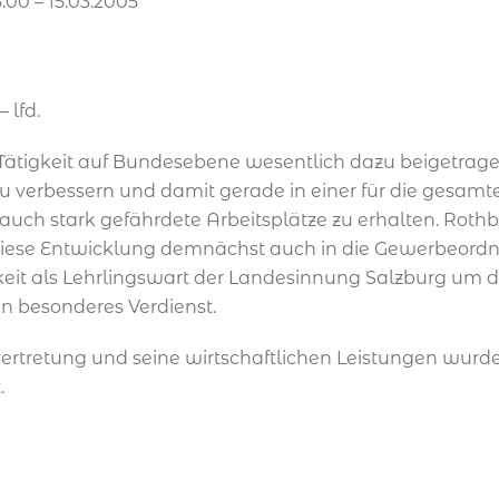
00 – 15.03.2005
 lfd.
Tätigkeit auf Bundesebene wesentlich dazu beigetragen,
verbessern und damit gerade in einer für die gesamt
ch stark gefährdete Arbeitsplätze zu erhalten. Roth
iese Entwicklung demnächst auch in die Gewerbeordnu
keit als Lehrlingswart der Landesinnung Salzburg um 
ein besonderes Verdienst.
ertretung und seine wirtschaftlichen Leistungen wurd
.