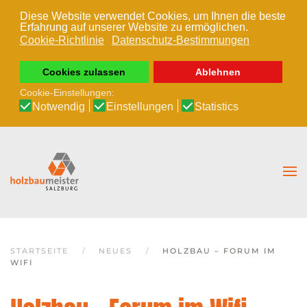
Diese Website verwendet Cookies, um Ihnen die beste
Erfahrung auf unserer Website zu ermöglichen.
Zum Hauptinhalt springen
Cookie-Richtlinie
Datenschutz-Bestimmungen
Cookies zulassen
Ablehnen
Cookie-Einstellungen:
Notwendig
Einstellungen
Statistics
STARTSEITE
NEUES
HOLZBAU – FORUM IM
WIFI