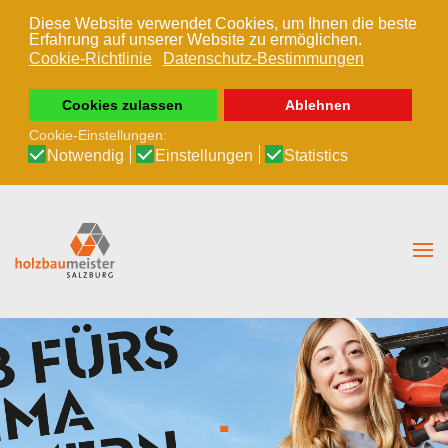
Diese Website verwendet Cookies, um Ihnen die beste
Erfahrung auf unserer Website zu ermöglichen.
Zum Hauptinhalt springen
Cookie-Richtlinie
Datenschutz-Bestimmungen
Cookies zulassen
Ablehnen
Cookie-Einstellungen:
Notwendig
Einstellungen
Statistics
.