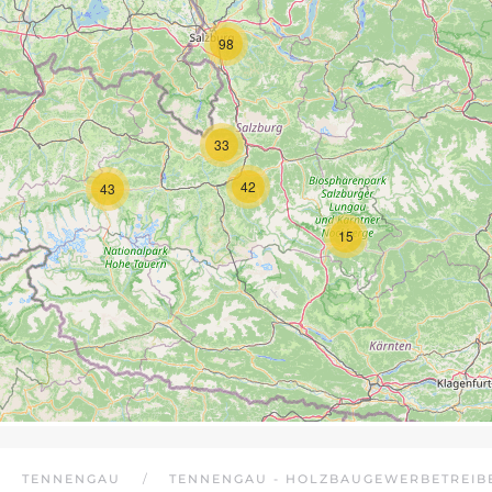
98
33
42
43
15
TENNENGAU
TENNENGAU - HOLZBAUGEWERBETREIB