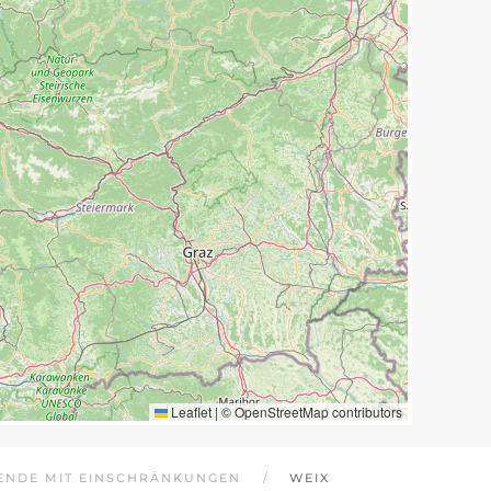
Leaflet
|
©
OpenStreetMap
contributors
ENDE MIT EINSCHRÄNKUNGEN
WEIX