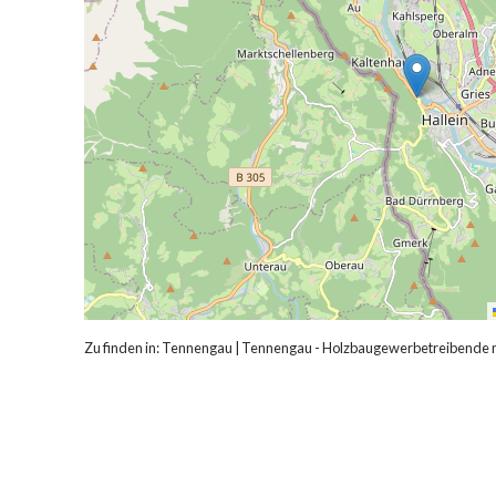
Zu finden in:
Tennengau
|
Tennengau - Holzbaugewerbetreibende 