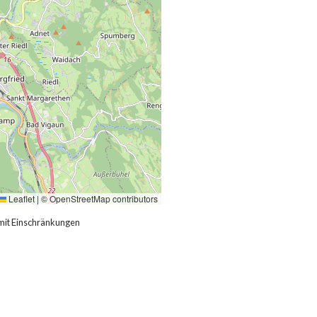
Leaflet
|
©
OpenStreetMap
contributors
mit Einschränkungen