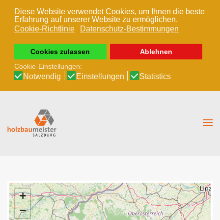
Diese Website verwendet Cookies, um Ihnen die beste
Erfahrung auf unserer Website zu ermöglichen.
Zum Hauptinhalt springen
Cookie-Richtlinie
Datenschutz-Bestimmungen
Cookies zulassen
Ablehnen
Cookie-Einstellungen:
Notwendig
Einstellungen
Statistics
+
−