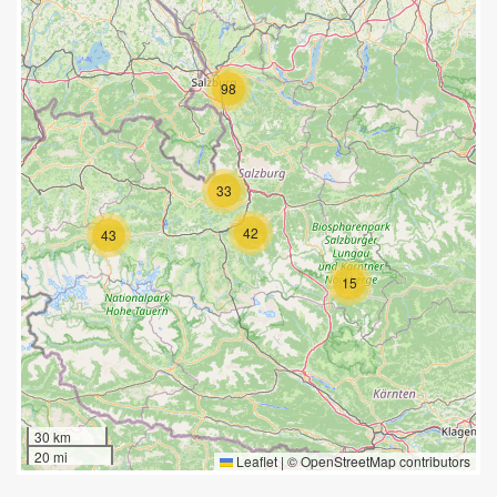
98
33
42
43
15
30 km
20 mi
Leaflet
|
©
OpenStreetMap
contributors