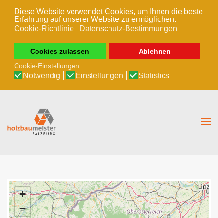
Diese Website verwendet Cookies, um Ihnen die beste
Erfahrung auf unserer Website zu ermöglichen.
Zum Hauptinhalt springen
Cookie-Richtlinie
Datenschutz-Bestimmungen
Cookies zulassen
Ablehnen
Cookie-Einstellungen:
Notwendig
Einstellungen
Statistics
+
−