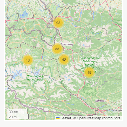
98
33
42
43
15
30 km
20 mi
Leaflet
|
©
OpenStreetMap
contributors