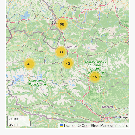
98
33
42
43
15
30 km
20 mi
Leaflet
|
©
OpenStreetMap
contributors