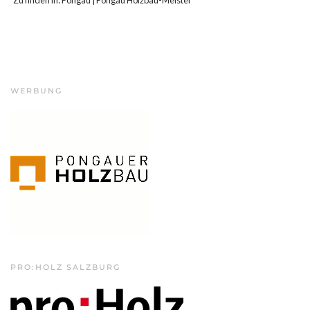
Zu finden in:
Pongau
|
Pongau Holzbau-Meister
WERBUNG
PRO:HOLZ SALZBURG