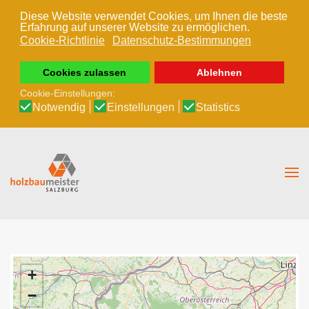
Diese Website verwendet Cookies, um Ihnen die beste
Erfahrung auf unserer Website zu ermöglichen.
Zum Hauptinhalt springen
Cookie-Richtlinie
Datenschutz-Bestimmungen
Cookies zulassen
Ablehnen
Cookie-Einstellungen:
Notwendig
Einstellungen
Statistics
+
−