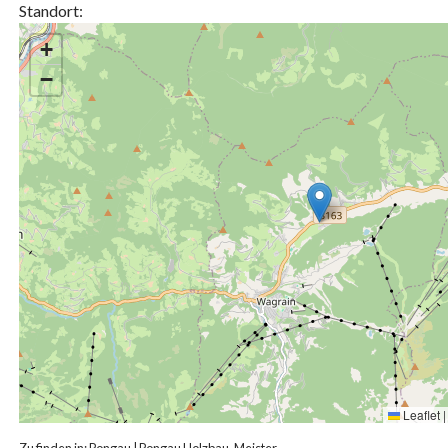
Standort:
+
−
Leaflet
|