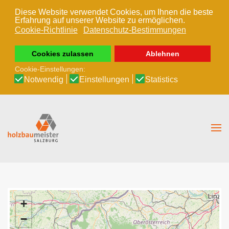
Diese Website verwendet Cookies, um Ihnen die beste
Erfahrung auf unserer Website zu ermöglichen.
Zum Hauptinhalt springen
Cookie-Richtlinie
Datenschutz-Bestimmungen
Cookies zulassen
Ablehnen
Cookie-Einstellungen:
Notwendig
Einstellungen
Statistics
+
−