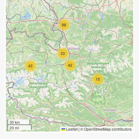
98
33
42
43
15
30 km
20 mi
Leaflet
|
©
OpenStreetMap
contributors