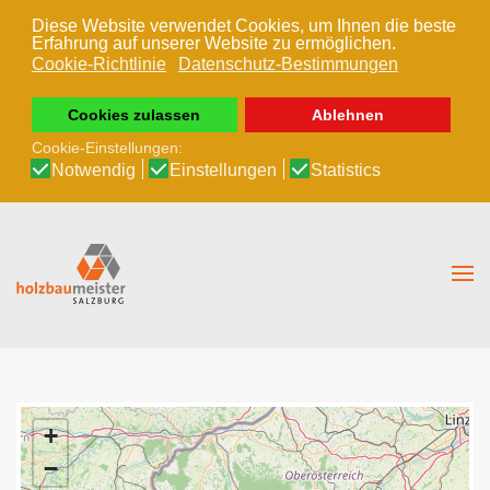
Diese Website verwendet Cookies, um Ihnen die beste
Erfahrung auf unserer Website zu ermöglichen.
Zum Hauptinhalt springen
Cookie-Richtlinie
Datenschutz-Bestimmungen
Cookies zulassen
Ablehnen
Cookie-Einstellungen:
Notwendig
Einstellungen
Statistics
+
−