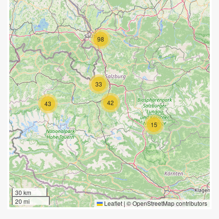
98
33
42
43
15
30 km
20 mi
Leaflet
|
©
OpenStreetMap
contributors