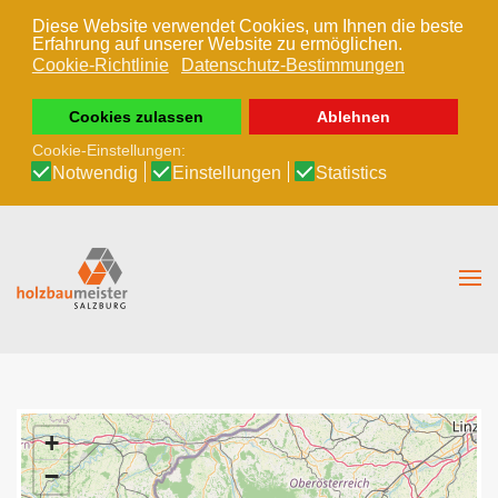
Diese Website verwendet Cookies, um Ihnen die beste
Erfahrung auf unserer Website zu ermöglichen.
Zum Hauptinhalt springen
Cookie-Richtlinie
Datenschutz-Bestimmungen
Cookies zulassen
Ablehnen
Cookie-Einstellungen:
Notwendig
Einstellungen
Statistics
+
−