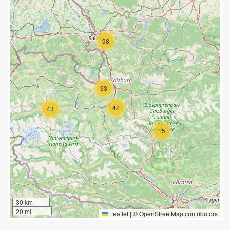
98
33
42
43
15
30 km
20 mi
Leaflet
|
©
OpenStreetMap
contributors