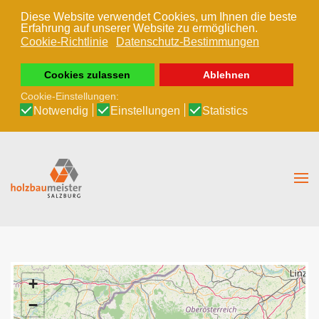
Diese Website verwendet Cookies, um Ihnen die beste
Erfahrung auf unserer Website zu ermöglichen.
Zum Hauptinhalt springen
Cookie-Richtlinie
Datenschutz-Bestimmungen
Cookies zulassen
Ablehnen
Cookie-Einstellungen:
Notwendig
Einstellungen
Statistics
+
−