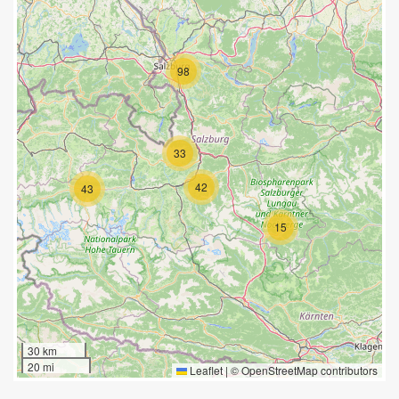
98
33
42
43
15
30 km
20 mi
Leaflet
|
©
OpenStreetMap
contributors