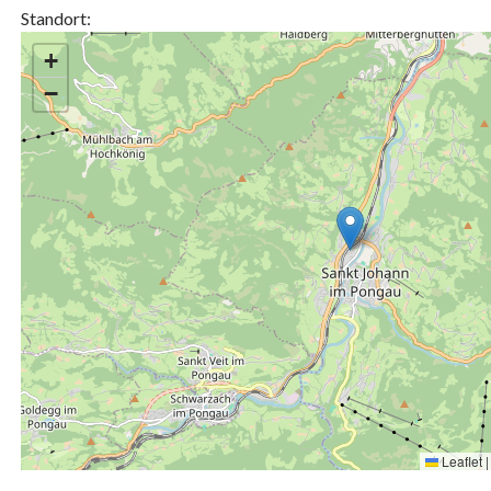
Standort:
+
−
Leaflet
|