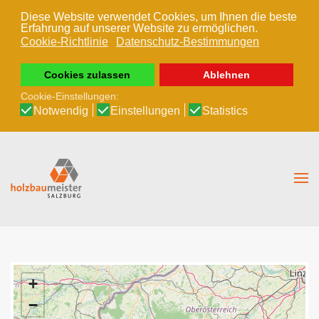
Diese Website verwendet Cookies, um Ihnen die beste
Erfahrung auf unserer Website zu ermöglichen.
Zum Hauptinhalt springen
Cookie-Richtlinie
Datenschutz-Bestimmungen
Cookies zulassen
Ablehnen
Cookie-Einstellungen:
Notwendig
Einstellungen
Statistics
+
−