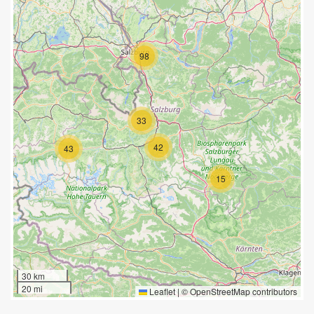
98
33
42
43
15
30 km
20 mi
Leaflet
|
©
OpenStreetMap
contributors